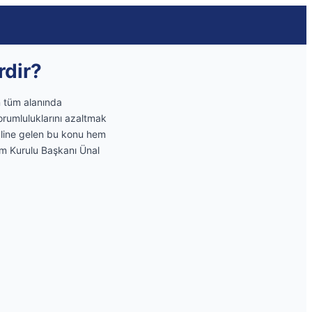
rdir?
n tüm alanında
sorumluluklarını azaltmak
aline gelen bu konu hem
tim Kurulu Başkanı Ünal