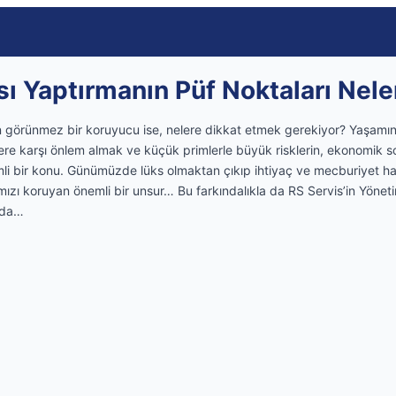
sı Yaptırmanın Püf Noktaları Nele
n görünmez bir koruyucu ise, nelere dikkat etmek gerekiyor? Yaşamı
sklere karşı önlem almak ve küçük primlerle büyük risklerin, ekonomik 
mli bir konu. Günümüzde lüks olmaktan çıkıp ihtiyaç ve mecburiyet h
ımızı koruyan önemli bir unsur… Bu farkındalıkla da RS Servis’in Yöne
nda…