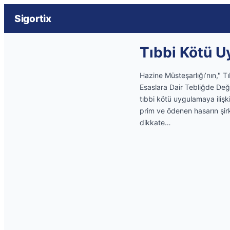
Sigortix
Tıbbi Kötü 
Hazine Müsteşarlığı’nın," T
Esaslara Dair Tebliğde Değ
tıbbi kötü uygulamaya ilişk
prim ve ödenen hasarın şirk
dikkate…