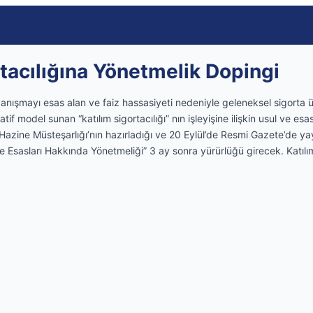
rtacılığına Yönetmelik Dopingi
yanışmayı esas alan ve faiz hassasiyeti nedeniyle geleneksel sigorta 
tif model sunan “katılım sigortacılığı” nın işleyişine ilişkin usul ve esa
zine Müsteşarlığı’nın hazırladığı ve 20 Eylül’de Resmi Gazete’de ya
ve Esasları Hakkında Yönetmeliği” 3 ay sonra yürürlüğü girecek. Katılım