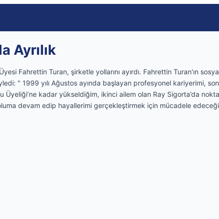
a Ayrılık
Üyesi Fahrettin Turan, şirketle yollarını ayırdı. Fahrettin Turan'ın sos
yledi: " 1999 yılı Ağustos ayında başlayan profesyonel kariyerimi, son 
lu Üyeliği’ne kadar yükseldiğim, ikinci ailem olan Ray Sigorta’da nok
k yoluma devam edip hayallerimi gerçekleştirmek için mücadele edec