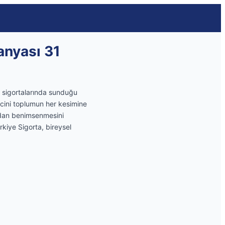
anyası 31
ik sigortalarında sunduğu
incini toplumun her kesimine
ından benimsenmesini
kiye Sigorta, bireysel