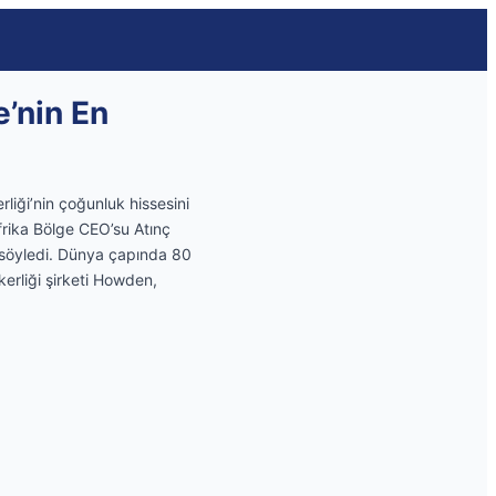
’nin En
iği’nin çoğunluk hissesini
frika Bölge CEO’su Atınç
ni söyledi. Dünya çapında 80
erliği şirketi Howden,