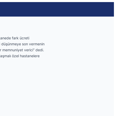
tanede fark ücreti
ti düşünmeye son vermenin
er memnuniyet verici” dedi.
nlaşmalı özel hastanelere