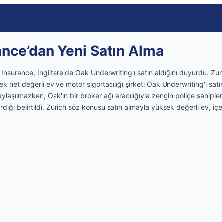
ance’dan Yeni Satın Alma
h Insurance, İngiltere'de Oak Underwriting'ı satın aldığını duyurdu. Zur
ek net değerli ev ve motor sigortacılığı şirketi Oak Underwriting'ı satı
laşılmazken, Oak'ın bir broker ağı aracılığıyla zengin poliçe sahiple
rdiği belirtildi. Zurich söz konusu satın almayla yüksek değerli ev, içe