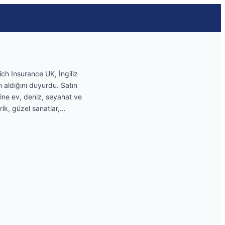
ich Insurance UK, İngiliz
n aldığını duyurdu. Satın
rine ev, deniz, seyahat ve
rik, güzel sanatlar,…