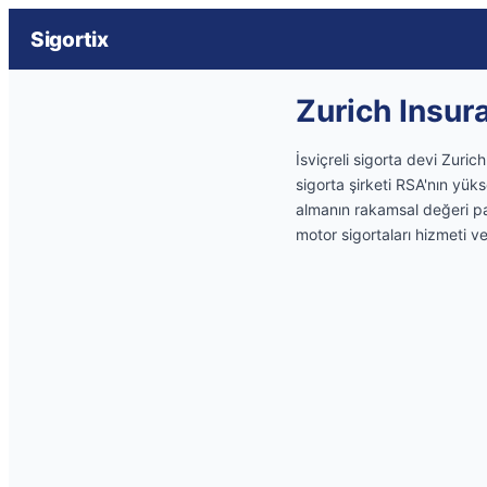
Sigortix
Zurich Insur
İsviçreli sigorta devi Zuric
sigorta şirketi RSA'nın yüks
almanın rakamsal değeri pay
motor sigortaları hizmeti ve