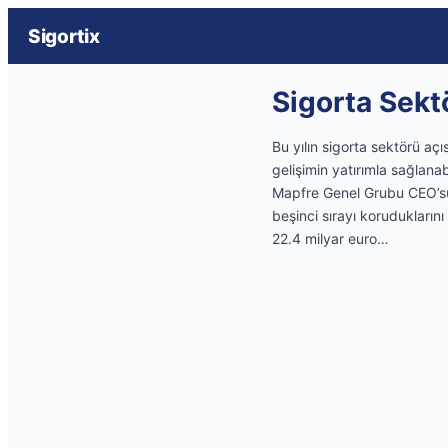
Sigortix
Sigorta Sektö
Bu yılın sigorta sektörü a
gelişimin yatırımla sağlanab
Mapfre Genel Grubu CEO’su 
beşinci sırayı korudukları
22.4 milyar euro…