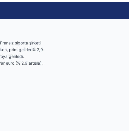
Fransız sigorta şirketi
en, prim gelirleri% 2,9
roya geriledi.
r euro (% 2,9 artışla),