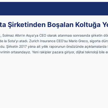
rta Şirketinden Boşalan Koltuğa 
nz, Solmaz Altın'ın Asya'ya CEO olarak atanması sonrasında şirketin dö
de la Sota'yı atadı. Zurich Insurance CEO'su Mario Greco, sigorta dü
u. Şirketin 2017 yılına ait yıllık raporunun önsözünde açıklamalarda 
rimin ortasındayız. Yeni rakipler pazara giriyor, dijital teknoloji bile e