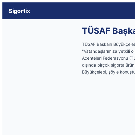
Sigortix
TÜSAF Başkan
TÜSAF Başkanı Büyükçelebi,
"Vatandaşlarımıza yetkili o
Acenteleri Federasyonu (TÜ
dışında birçok sigorta ürün
Büyükçelebi, şöyle konuştu