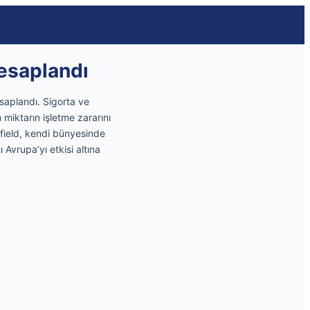
Hesaplandı
esaplandı. Sigorta ve
n miktarın işletme zararını
field, kendi bünyesinde
Avrupa’yı etkisi altına