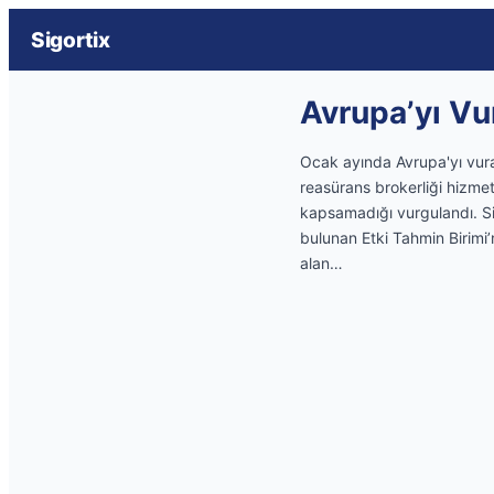
Sigortix
Avrupa’yı Vur
Ocak ayında Avrupa'yı vuran 
reasürans brokerliği hizmeti
kapsamadığı vurgulandı. Si
bulunan Etki Tahmin Birimi’
alan…