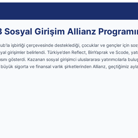
3 Sosyal Girişim Allianz Program
ub’la işbirliği çerçevesinde desteklediği, çocuklar ve gençler için s
al girişimler belirlendi. Türkiye’den Reflect, BinYaprak ve Scode, yatı
ısını gösterdi. Kazanan sosyal girişimci uluslararası yatırımcılarla bu
büyük sigorta ve finansal varlık şirketlerinden Allianz, geçtiğimiz ay