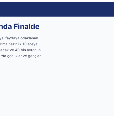
ında Finalde
osyal faydaya odaklanan
rıma hazır ilk 10 sosyal
luşacak ve 40 bin avronun
larda çocuklar ve gençler