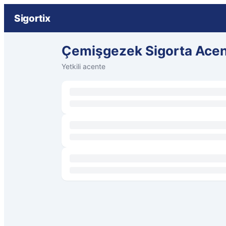
Sigortix
Çemişgezek Sigorta Acen
Yetkili acente