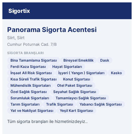
Sigortix
Panorama Sigorta Acentesi
Siirt, Siirt
Cumhur Poturnak Cad. 7/B
SIGORTA BRANŞLARI
Bina Tamamlama Sigortası
Bireysel Emeklilik
Dask
Ferdi Kaza Sigortası
Hayat Sigortaları
İnşaat All Risk Sigortası
İşyeri ( Yangın ) Sigortaları
Kasko
Kısa Süreli Trafik Sigortası
Konut Sigortası
Mühendislik Sigortaları
Otel Paket Sigortası
Özel Sağlık Sigortası
Seyahat Sağlık Sigortası
Sorumluluk Sigortaları
Tamamlayıcı Sağlık Sigortası
Tarım Sigortaları
Trafik Sigortası
Yabancı Sağlık Sigortası
Yat ve Nakliyat Sigortası
Yeşil Kart Sigortası
Tüm sigorta branşları ile hizmetinizdeyiz..