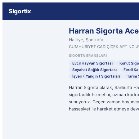
Sigortix
Harran Sigorta Ace
Haliliye, Şanlıurfa
CUMHURIYET CAD ÇİÇEK APT NO :
SIGORTA BRANŞLARI
Evcil Hayvan Sigortası
Konut Sigo
Seyahat Sağlık Sigortası
Ferdi Ka
İşyeri ( Yangın ) Sigortaları
Tarım 
Harran Sigorta olarak, Şanlıurfa Ha
sigortacılık hizmetini, uzman kadrom
sunuyoruz. Geçen zaman boyunca s
hassasiyet ile hareket etmeye dev