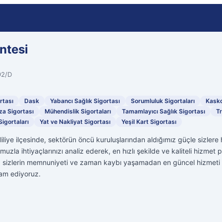
ntesi
92/D
rtası
Dask
Yabancı Sağlık Sigortası
Sorumluluk Sigortaları
Kask
za Sigortası
Mühendislik Sigortaları
Tamamlayıcı Sağlık Sigortası
Tr
Sigortaları
Yat ve Nakliyat Sigortası
Yeşil Kart Sigortası
liliye ilçesinde, sektörün öncü kuruluşlarından aldığımız güçle sizler
uzla ihtiyaçlarınızı analiz ederek, en hızlı şekilde ve kaliteli hizmet
izlerin memnuniyeti ve zaman kaybı yaşamadan en güncel hizmeti alm
am ediyoruz.