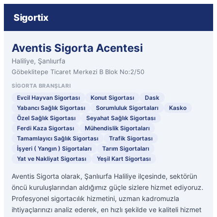
Sigortix
Aventis Sigorta Acentesi
Haliliye, Şanlıurfa
Göbeklitepe Ticaret Merkezi B Blok No:2/50
SIGORTA BRANŞLARI
Evcil Hayvan Sigortası
Konut Sigortası
Dask
Yabancı Sağlık Sigortası
Sorumluluk Sigortaları
Kasko
Özel Sağlık Sigortası
Seyahat Sağlık Sigortası
Ferdi Kaza Sigortası
Mühendislik Sigortaları
Tamamlayıcı Sağlık Sigortası
Trafik Sigortası
İşyeri ( Yangın ) Sigortaları
Tarım Sigortaları
Yat ve Nakliyat Sigortası
Yeşil Kart Sigortası
Aventis Sigorta olarak, Şanlıurfa Haliliye ilçesinde, sektörün
öncü kuruluşlarından aldığımız güçle sizlere hizmet ediyoruz.
Profesyonel sigortacılık hizmetini, uzman kadromuzla
ihtiyaçlarınızı analiz ederek, en hızlı şekilde ve kaliteli hizmet