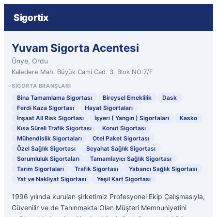
Sigortix
Yuvam Sigorta Acentesi
Ünye, Ordu
Kaledere Mah. Büyük Cami Cad. 3. Blok NO:7/F
SIGORTA BRANŞLARI
Bina Tamamlama Sigortası
Bireysel Emeklilik
Dask
Ferdi Kaza Sigortası
Hayat Sigortaları
İnşaat All Risk Sigortası
İşyeri ( Yangın ) Sigortaları
Kasko
Kısa Süreli Trafik Sigortası
Konut Sigortası
Mühendislik Sigortaları
Otel Paket Sigortası
Özel Sağlık Sigortası
Seyahat Sağlık Sigortası
Sorumluluk Sigortaları
Tamamlayıcı Sağlık Sigortası
Tarım Sigortaları
Trafik Sigortası
Yabancı Sağlık Sigortası
Yat ve Nakliyat Sigortası
Yeşil Kart Sigortası
1996 yılında kurulan şirketimiz Profesyonel Ekip Çalışmasıyla,
Güvenilir ve de Tanınmakta Olan Müşteri Memnuniyetini