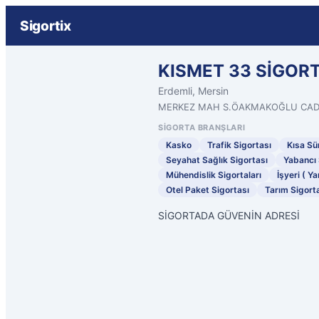
Sigortix
KISMET 33 SİGORT
Erdemli, Mersin
MERKEZ MAH S.ÖAKMAKOĞLU CAD. İ
SIGORTA BRANŞLARI
Kasko
Trafik Sigortası
Kısa Sür
Seyahat Sağlık Sigortası
Yabancı 
Mühendislik Sigortaları
İşyeri ( Ya
Otel Paket Sigortası
Tarım Sigorta
SİGORTADA GÜVENİN ADRESİ