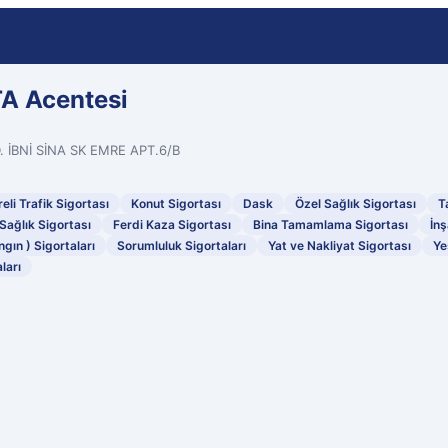
A Acentesi
BNİ SİNA SK EMRE APT.6/B
eli Trafik Sigortası
Konut Sigortası
Dask
Özel Sağlık Sigortası
T
Sağlık Sigortası
Ferdi Kaza Sigortası
Bina Tamamlama Sigortası
İnş
ngın ) Sigortaları
Sorumluluk Sigortaları
Yat ve Nakliyat Sigortası
Ye
ları