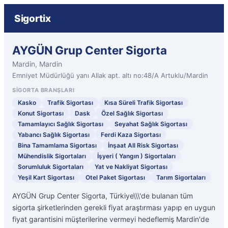
Sigortix
AYGÜN Grup Center Sigorta
Mardin, Mardin
Emniyet Müdürlüğü yanı Allak apt. altı no:48/A Artuklu/Mardin
SIGORTA BRANŞLARI
Kasko
Trafik Sigortası
Kısa Süreli Trafik Sigortası
Konut Sigortası
Dask
Özel Sağlık Sigortası
Tamamlayıcı Sağlık Sigortası
Seyahat Sağlık Sigortası
Yabancı Sağlık Sigortası
Ferdi Kaza Sigortası
Bina Tamamlama Sigortası
İnşaat All Risk Sigortası
Mühendislik Sigortaları
İşyeri ( Yangın ) Sigortaları
Sorumluluk Sigortaları
Yat ve Nakliyat Sigortası
Yeşil Kart Sigortası
Otel Paket Sigortası
Tarım Sigortaları
AYGÜN Grup Center Sigorta, Türkiye\\\'de bulanan tüm
sigorta şirketlerinden gerekli fiyat araştırması yapıp en uygun
fiyat garantisini müşterilerine vermeyi hedeflemiş Mardin'de