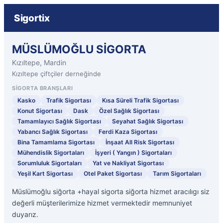
Sigortix
MÜSLÜMOĞLU SİGORTA
Kızıltepe, Mardin
Kızıltepe çiftçiler derneğinde
SIGORTA BRANŞLARI
Kasko
Trafik Sigortası
Kısa Süreli Trafik Sigortası
Konut Sigortası
Dask
Özel Sağlık Sigortası
Tamamlayıcı Sağlık Sigortası
Seyahat Sağlık Sigortası
Yabancı Sağlık Sigortası
Ferdi Kaza Sigortası
Bina Tamamlama Sigortası
İnşaat All Risk Sigortası
Mühendislik Sigortaları
İşyeri ( Yangın ) Sigortaları
Sorumluluk Sigortaları
Yat ve Nakliyat Sigortası
Yeşil Kart Sigortası
Otel Paket Sigortası
Tarım Sigortaları
Müslümoğlu siğorta +hayal sigorta siğorta hizmet aracılıgı siz
değerli müşterilerimize hizmet vermektedir memnuniyet
duyarız.