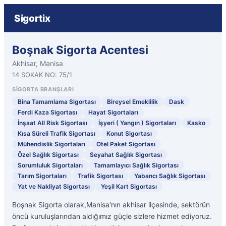
Sigortix
Boşnak Sigorta Acentesi
Akhisar, Manisa
14 SOKAK NO: 75/1
SIGORTA BRANŞLARI
Bina Tamamlama Sigortası
Bireysel Emeklilik
Dask
Ferdi Kaza Sigortası
Hayat Sigortaları
İnşaat All Risk Sigortası
İşyeri ( Yangın ) Sigortaları
Kasko
Kısa Süreli Trafik Sigortası
Konut Sigortası
Mühendislik Sigortaları
Otel Paket Sigortası
Özel Sağlık Sigortası
Seyahat Sağlık Sigortası
Sorumluluk Sigortaları
Tamamlayıcı Sağlık Sigortası
Tarım Sigortaları
Trafik Sigortası
Yabancı Sağlık Sigortası
Yat ve Nakliyat Sigortası
Yeşil Kart Sigortası
Boşnak Sigorta olarak,Manisa'nın akhisar ilçesinde, sektörün
öncü kuruluşlarından aldığımız güçle sizlere hizmet ediyoruz.