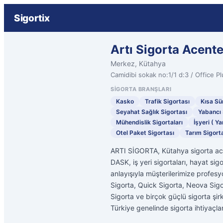
Sigortix
Artı Sigorta Acente
Merkez, Kütahya
Camidibi sokak no:1/1 d:3 / Office Pl
SIGORTA BRANŞLARI
Kasko
Trafik Sigortası
Kısa Sür
Seyahat Sağlık Sigortası
Yabancı 
Mühendislik Sigortaları
İşyeri ( Ya
Otel Paket Sigortası
Tarım Sigorta
ARTI SİGORTA, Kütahya sigorta acent
DASK, iş yeri sigortaları, hayat sig
anlayışıyla müşterilerimize profesy
Sigorta, Quick Sigorta, Neova Sigo
Sigorta ve birçok güçlü sigorta şi
Türkiye genelinde sigorta ihtiyaçl