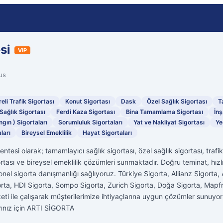
si
VIP
us
eli Trafik Sigortası
Konut Sigortası
Dask
Özel Sağlık Sigortası
T
Sağlık Sigortası
Ferdi Kaza Sigortası
Bina Tamamlama Sigortası
İnş
ngın ) Sigortaları
Sorumluluk Sigortaları
Yat ve Nakliyat Sigortası
Ye
ları
Bireysel Emeklilik
Hayat Sigortaları
esi olarak; tamamlayıcı sağlık sigortası, özel sağlık sigortası, trafik 
ortası ve bireysel emeklilik çözümleri sunmaktadır. Doğru teminat, hızlı
onel sigorta danışmanlığı sağlıyoruz. Türkiye Sigorta, Allianz Sigorta
rta, HDI Sigorta, Sompo Sigorta, Zurich Sigorta, Doğa Sigorta, Mapfr
rketi ile çalışarak müşterilerimize ihtiyaçlarına uygun çözümler sunu
arınız için ARTI SİGORTA