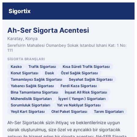
Sigortix
Ah-Ser Sigorta Acentesi
Karatay, Konya
Serefsirin Mahallesi Osmanbey Sokak Istanbul Ishani Kat: 1 No:
111
SIGORTA BRANŞLARI
Kasko
Trafik Sigortası
Kısa Süreli Trafik Sigortası
Konut Sigortası
Dask
Özel Sağlık Sigortası
Tamamlayıcı Sağlık Sigortası
Seyahat Sağlık Sigortası
Yabancı Sağlık Sigortası
Ferdi Kaza Sigortası
Bina Tamamlama Sigortası
İnşaat All Risk Sigortası
Mühendislik Sigortaları
İşyeri ( Yangın ) Sigortaları
Sorumluluk Sigortaları
Yat ve Nakliyat Sigortası
Yeşil Kart Sigortası
Otel Paket Sigortası
Tarım Sigortaları
Ah-Ser Sigortacılık sizin ihtiyaç ve beklentilerinize uygun
olarak oluşturulmuş, size özel ve ayrıcalıklı bir sigortacılık
anlayışı ile hizmet eden bir sigorta acentası: AH-SER Sigorta