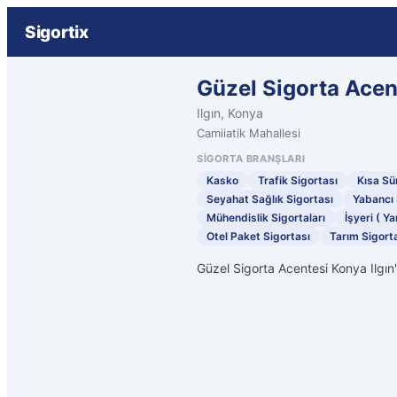
Sigortix
Güzel Sigorta Acen
Ilgın, Konya
Camiiatik Mahallesi
SIGORTA BRANŞLARI
Kasko
Trafik Sigortası
Kısa Sür
Seyahat Sağlık Sigortası
Yabancı 
Mühendislik Sigortaları
İşyeri ( Ya
Otel Paket Sigortası
Tarım Sigorta
Güzel Sigorta Acentesi Konya Ilgın