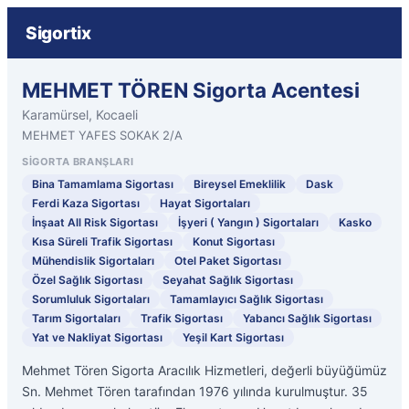
Sigortix
MEHMET TÖREN Sigorta Acentesi
Karamürsel, Kocaeli
MEHMET YAFES SOKAK 2/A
SIGORTA BRANŞLARI
Bina Tamamlama Sigortası
Bireysel Emeklilik
Dask
Ferdi Kaza Sigortası
Hayat Sigortaları
İnşaat All Risk Sigortası
İşyeri ( Yangın ) Sigortaları
Kasko
Kısa Süreli Trafik Sigortası
Konut Sigortası
Mühendislik Sigortaları
Otel Paket Sigortası
Özel Sağlık Sigortası
Seyahat Sağlık Sigortası
Sorumluluk Sigortaları
Tamamlayıcı Sağlık Sigortası
Tarım Sigortaları
Trafik Sigortası
Yabancı Sağlık Sigortası
Yat ve Nakliyat Sigortası
Yeşil Kart Sigortası
Mehmet Tören Sigorta Aracılık Hizmetleri, değerli büyüğümüz
Sn. Mehmet Tören tarafından 1976 yılında kurulmuştur. 35