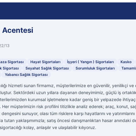
 Acentesi
22/13
Kaza Sigortası
Hayat Sigortaları
İşyeri ( Yangın ) Sigortaları
Kasko
k Sigortası
Seyahat Sağlık Sigortası
Sorumluluk Sigortaları
Tamamlay
Yabancı Sağlık Sigortası
lığı hizmeti sunan firmamız, müşterilerimize en güvenilir, yenilikçi v
uluştur. Sektördeki uzun yıllara dayanan deneyimimiz, güçlü iş ortakl
rilerimizden kurumsal işletmelere kadar geniş bir yelpazede ihtiyaçl
Her müşterimizin risk profilini titizlikle analiz ederek; araç, konut, sağ
dengesini sunuyor, olası tüm risklere karşı hayatlarını ve yatırımlarını
 tutan yaklaşımımızla; satış öncesi danışmanlıktan hasar anındaki d
ortacılığı kolay, anlaşılır ve ulaşılabilir kılıyoruz.