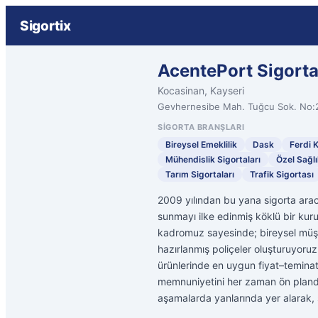
Sigortix
AcentePort Sigorta
Kocasinan, Kayseri
Gevhernesibe Mah. Tuğcu Sok. No:
SIGORTA BRANŞLARI
Bireysel Emeklilik
Dask
Ferdi 
Mühendislik Sigortaları
Özel Sağlı
Tarım Sigortaları
Trafik Sigortası
2009 yılından bu yana sigorta aracı
sunmayı ilke edinmiş köklü bir kur
kadromuz sayesinde; bireysel müşte
hazırlanmış poliçeler oluşturuyoruz. 
ürünlerinde en uygun fiyat–teminat 
memnuniyetini her zaman ön planda
aşamalarda yanlarında yer alarak, sig