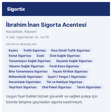
Sigortix
İbrahim İnan Sigorta Acentesi
Kocasinan, Kayseri
3 cad. sigortacılar sit. no:10
SIGORTA BRANŞLARI
Kasko
Trafik Sigortası
Kısa Süreli Trafik Sigortası
Konut Sigortası
Dask
Özel Sağlık Sigortası
Tamamlayıcı Sağlık Sigortası
Seyahat Sağlık Sigortası
Yabancı Sağlık Sigortası
Ferdi Kaza Sigortası
Bina Tamamlama Sigortası
İnşaat All Risk Sigortası
Mühendislik Sigortaları
İşyeri ( Yangın ) Sigortaları
Sorumluluk Sigortaları
Yat ve Nakliyat Sigortası
Yeşil Kart Sigortası
Otel Paket Sigortası
Tarım Sigortaları
Uygun fiyat Kaliteli hizmet güvenilir ve sağlıklı poliçe için
bizimle iletişime geçmeden sigorta kestirmeyin.