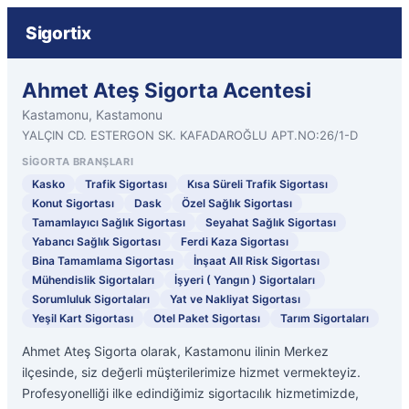
Sigortix
Ahmet Ateş Sigorta Acentesi
Kastamonu, Kastamonu
YALÇIN CD. ESTERGON SK. KAFADAROĞLU APT.NO:26/1-D
SIGORTA BRANŞLARI
Kasko
Trafik Sigortası
Kısa Süreli Trafik Sigortası
Konut Sigortası
Dask
Özel Sağlık Sigortası
Tamamlayıcı Sağlık Sigortası
Seyahat Sağlık Sigortası
Yabancı Sağlık Sigortası
Ferdi Kaza Sigortası
Bina Tamamlama Sigortası
İnşaat All Risk Sigortası
Mühendislik Sigortaları
İşyeri ( Yangın ) Sigortaları
Sorumluluk Sigortaları
Yat ve Nakliyat Sigortası
Yeşil Kart Sigortası
Otel Paket Sigortası
Tarım Sigortaları
Ahmet Ateş Sigorta olarak, Kastamonu ilinin Merkez
ilçesinde, siz değerli müşterilerimize hizmet vermekteyiz.
Profesyonelliği ilke edindiğimiz sigortacılık hizmetimizde,