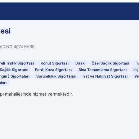
esi
AD.NO:4974 KARS
eli Trafik Sigortası
Konut Sigortası
Dask
Özel Sağlık Sigortası
T
Sağlık Sigortası
Ferdi Kaza Sigortası
Bina Tamamlama Sigortası
İnş
ngın ) Sigortaları
Sorumluluk Sigortaları
Yat ve Nakliyat Sigortası
Ye
ları
pı mahallesinde hizmet vermektedir.