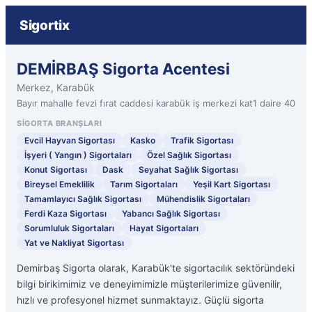
Sigortix
DEMİRBAŞ Sigorta Acentesi
Merkez, Karabük
Bayır mahalle fevzi fırat caddesi karabük iş merkezi kat1 daire 40
SIGORTA BRANŞLARI
Evcil Hayvan Sigortası
Kasko
Trafik Sigortası
İşyeri ( Yangın ) Sigortaları
Özel Sağlık Sigortası
Konut Sigortası
Dask
Seyahat Sağlık Sigortası
Bireysel Emeklilik
Tarım Sigortaları
Yeşil Kart Sigortası
Tamamlayıcı Sağlık Sigortası
Mühendislik Sigortaları
Ferdi Kaza Sigortası
Yabancı Sağlık Sigortası
Sorumluluk Sigortaları
Hayat Sigortaları
Yat ve Nakliyat Sigortası
Demirbaş Sigorta olarak, Karabük'te sigortacılık sektöründeki
bilgi birikimimiz ve deneyimimizle müşterilerimize güvenilir,
hızlı ve profesyonel hizmet sunmaktayız. Güçlü sigorta