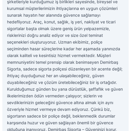
şirketleriyle kurduğumuz iş birlikleri sayesinde, bireysel ve
kurumsal müşterilerimizin ihtiyaçlarına en uygun çözümleri
sunarak hayatın her alanında güvence sağlamayı
hedefliyoruz. Araç, konut, sağlık, iş yeri, nakliyat ve ticari
sigortalar başta olmak üzere geniş ürün yelpazemizle,
risklerinizi doğru analiz ediyor ve size özel teminat
seçenekleri oluşturuyoruz. Uzman ekibimiz, poliçe
seçiminden hasar süreçlerine kadar her aşamada yanınızda
olarak kaliteli ve kesintisiz hizmet vermektedir. Müşteri
memnuniyetini temel prensip olarak benimseyen Demirbaş
Sigorta, sadece sigorta poliçesi düzenleyen bir acente değil;
ihtiyaç duyduğunuz her an ulaşabileceğiniz, güven
duyabileceğiniz ve çözüm üretebileceğiniz bir iş ortağıdır.
Kurulduğumuz günden bu yana dürüstlük, şeffaflık ve güven
ilkelerimizden ödün vermeden çalışıyor; sizlerin ve
sevdiklerinizin geleceğini güvence altına almak için aynı
özveriyle hizmet vermeye devam ediyoruz. Çünkü biz,
sigortanın sadece bir poliçe değil, beklenmedik durumlar
karşısında huzur ve güven sağlayan önemli bir güvence
olduğuna inanıyoruz. Demirbaş Sigorta – Güveninizi korur,