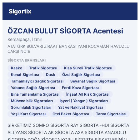
Sigortix
ÖZCAN BULUT SİGORTA Acentesi
Kemalpaşa, İzmir
ATATÜRK BULVARI ZİRAAT BANKASI YANI KOCAMAN HAVUZLU
ÇARŞI NO:9
SIGORTA BRANŞLARI
Kasko
Trafik Sigortası
Kısa Süreli Trafik Sigortası
Konut Sigortası
Dask
Özel Sağlık Sigortası
Tamamlayıcı Sağlık Sigortası
Seyahat Sağlık Sigortası
Yabancı Sağlık Sigortası
Ferdi Kaza Sigortası
Bina Tamamlama Sigortası
İnşaat All Risk Sigortası
Mühendislik Sigortaları
İşyeri ( Yangın ) Sigortaları
Sorumluluk Sigortaları
Yat ve Nakliyat Sigortası
Yeşil Kart Sigortası
Otel Paket Sigortası
Tarım Sigortaları
ŞİRKETİMİZ SOMPO SİGORTA RAY SİGORTA -HDI SİGORTA
ALLYANS SİGORTA AK SİGORTA AXA SİGORTA ANADOLU
SİGORTA DOĞA SİGORTA KORU SİGORTA ŞİRKETLERİNİN