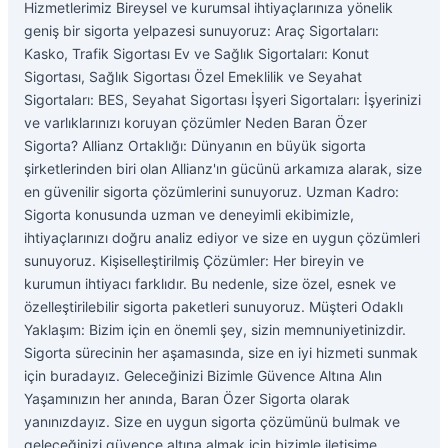
Hizmetlerimiz Bireysel ve kurumsal ihtiyaçlarınıza yönelik
geniş bir sigorta yelpazesi sunuyoruz: Araç Sigortaları:
Kasko, Trafik Sigortası Ev ve Sağlık Sigortaları: Konut
Sigortası, Sağlık Sigortası Özel Emeklilik ve Seyahat
Sigortaları: BES, Seyahat Sigortası İşyeri Sigortaları: İşyerinizi
ve varlıklarınızı koruyan çözümler Neden Baran Özer
Sigorta? Allianz Ortaklığı: Dünyanın en büyük sigorta
şirketlerinden biri olan Allianz'ın gücünü arkamıza alarak, size
en güvenilir sigorta çözümlerini sunuyoruz. Uzman Kadro:
Sigorta konusunda uzman ve deneyimli ekibimizle,
ihtiyaçlarınızı doğru analiz ediyor ve size en uygun çözümleri
sunuyoruz. Kişiselleştirilmiş Çözümler: Her bireyin ve
kurumun ihtiyacı farklıdır. Bu nedenle, size özel, esnek ve
özelleştirilebilir sigorta paketleri sunuyoruz. Müşteri Odaklı
Yaklaşım: Bizim için en önemli şey, sizin memnuniyetinizdir.
Sigorta sürecinin her aşamasında, size en iyi hizmeti sunmak
için buradayız. Geleceğinizi Bizimle Güvence Altına Alın
Yaşamınızın her anında, Baran Özer Sigorta olarak
yanınızdayız. Size en uygun sigorta çözümünü bulmak ve
geleceğinizi güvence altına almak için bizimle iletişime