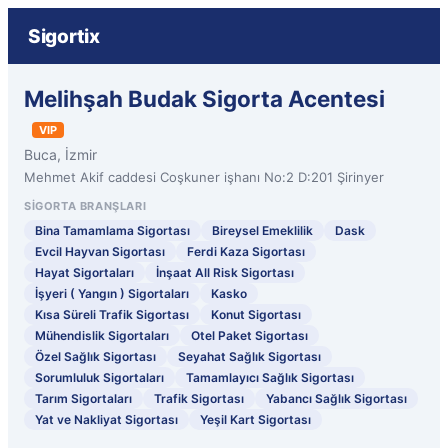
Sigortix
Melihşah Budak Sigorta Acentesi
VIP
Buca, İzmir
Mehmet Akif caddesi Coşkuner işhanı No:2 D:201 Şirinyer
SIGORTA BRANŞLARI
Bina Tamamlama Sigortası
Bireysel Emeklilik
Dask
Evcil Hayvan Sigortası
Ferdi Kaza Sigortası
Hayat Sigortaları
İnşaat All Risk Sigortası
İşyeri ( Yangın ) Sigortaları
Kasko
Kısa Süreli Trafik Sigortası
Konut Sigortası
Mühendislik Sigortaları
Otel Paket Sigortası
Özel Sağlık Sigortası
Seyahat Sağlık Sigortası
Sorumluluk Sigortaları
Tamamlayıcı Sağlık Sigortası
Tarım Sigortaları
Trafik Sigortası
Yabancı Sağlık Sigortası
Yat ve Nakliyat Sigortası
Yeşil Kart Sigortası