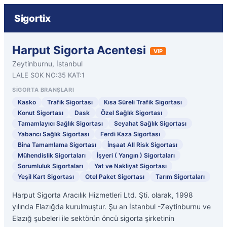
Sigortix
Harput Sigorta Acentesi
VIP
Zeytinburnu, İstanbul
LALE SOK NO:35 KAT:1
SIGORTA BRANŞLARI
Kasko
Trafik Sigortası
Kısa Süreli Trafik Sigortası
Konut Sigortası
Dask
Özel Sağlık Sigortası
Tamamlayıcı Sağlık Sigortası
Seyahat Sağlık Sigortası
Yabancı Sağlık Sigortası
Ferdi Kaza Sigortası
Bina Tamamlama Sigortası
İnşaat All Risk Sigortası
Mühendislik Sigortaları
İşyeri ( Yangın ) Sigortaları
Sorumluluk Sigortaları
Yat ve Nakliyat Sigortası
Yeşil Kart Sigortası
Otel Paket Sigortası
Tarım Sigortaları
Harput Sigorta Aracılık Hizmetleri Ltd. Şti. olarak, 1998
yılında Elazığda kurulmuştur. Şu an İstanbul -Zeytinburnu ve
Elazığ şubeleri ile sektörün öncü sigorta şirketinin