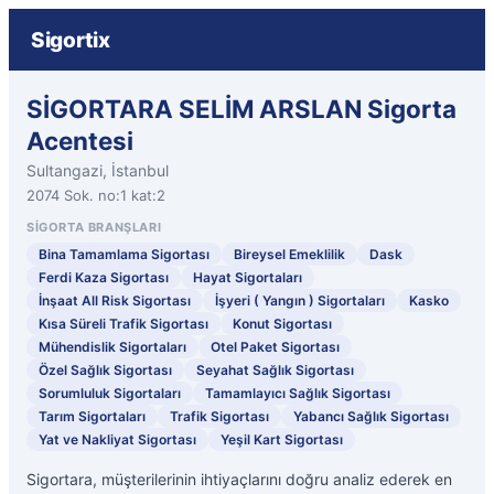
Sigortix
SİGORTARA SELİM ARSLAN Sigorta
Acentesi
Sultangazi, İstanbul
2074 Sok. no:1 kat:2
SIGORTA BRANŞLARI
Bina Tamamlama Sigortası
Bireysel Emeklilik
Dask
Ferdi Kaza Sigortası
Hayat Sigortaları
İnşaat All Risk Sigortası
İşyeri ( Yangın ) Sigortaları
Kasko
Kısa Süreli Trafik Sigortası
Konut Sigortası
Mühendislik Sigortaları
Otel Paket Sigortası
Özel Sağlık Sigortası
Seyahat Sağlık Sigortası
Sorumluluk Sigortaları
Tamamlayıcı Sağlık Sigortası
Tarım Sigortaları
Trafik Sigortası
Yabancı Sağlık Sigortası
Yat ve Nakliyat Sigortası
Yeşil Kart Sigortası
Sigortara, müşterilerinin ihtiyaçlarını doğru analiz ederek en