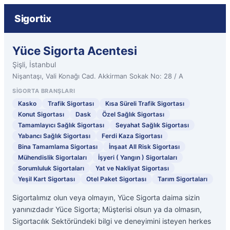
Sigortix
Yüce Sigorta Acentesi
Şişli, İstanbul
Nişantaşı, Vali Konağı Cad. Akkirman Sokak No: 28 / A
SIGORTA BRANŞLARI
Kasko
Trafik Sigortası
Kısa Süreli Trafik Sigortası
Konut Sigortası
Dask
Özel Sağlık Sigortası
Tamamlayıcı Sağlık Sigortası
Seyahat Sağlık Sigortası
Yabancı Sağlık Sigortası
Ferdi Kaza Sigortası
Bina Tamamlama Sigortası
İnşaat All Risk Sigortası
Mühendislik Sigortaları
İşyeri ( Yangın ) Sigortaları
Sorumluluk Sigortaları
Yat ve Nakliyat Sigortası
Yeşil Kart Sigortası
Otel Paket Sigortası
Tarım Sigortaları
Sigortalımız olun veya olmayın, Yüce Sigorta daima sizin
yanınızdadır Yüce Sigorta; Müşterisi olsun ya da olmasın,
Sigortacılık Sektöründeki bilgi ve deneyimini isteyen herkes