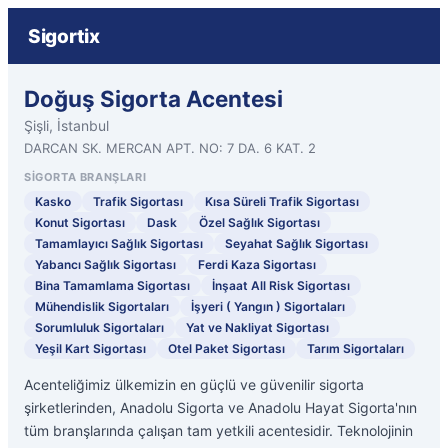
Sigortix
Doğuş Sigorta Acentesi
Şişli, İstanbul
DARCAN SK. MERCAN APT. NO: 7 DA. 6 KAT. 2
SIGORTA BRANŞLARI
Kasko
Trafik Sigortası
Kısa Süreli Trafik Sigortası
Konut Sigortası
Dask
Özel Sağlık Sigortası
Tamamlayıcı Sağlık Sigortası
Seyahat Sağlık Sigortası
Yabancı Sağlık Sigortası
Ferdi Kaza Sigortası
Bina Tamamlama Sigortası
İnşaat All Risk Sigortası
Mühendislik Sigortaları
İşyeri ( Yangın ) Sigortaları
Sorumluluk Sigortaları
Yat ve Nakliyat Sigortası
Yeşil Kart Sigortası
Otel Paket Sigortası
Tarım Sigortaları
Acenteliğimiz ülkemizin en güçlü ve güvenilir sigorta
şirketlerinden, Anadolu Sigorta ve Anadolu Hayat Sigorta'nın
tüm branşlarında çalışan tam yetkili acentesidir. Teknolojinin