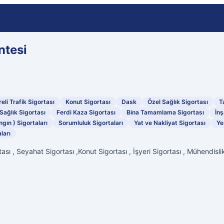
ntesi
eli Trafik Sigortası
Konut Sigortası
Dask
Özel Sağlık Sigortası
T
Sağlık Sigortası
Ferdi Kaza Sigortası
Bina Tamamlama Sigortası
İnş
ngın ) Sigortaları
Sorumluluk Sigortaları
Yat ve Nakliyat Sigortası
Ye
ları
ası , Seyahat Sigortası ,Konut Sigortası , İşyeri Sigortası , Mühendislik 