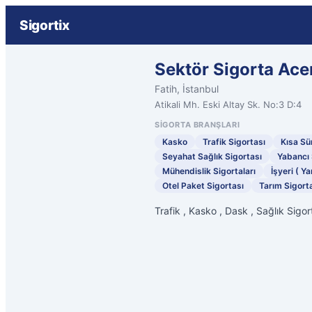
Sigortix
Sektör Sigorta Ace
Fatih, İstanbul
Atikali Mh. Eski Altay Sk. No:3 D:4
SIGORTA BRANŞLARI
Kasko
Trafik Sigortası
Kısa Sür
Seyahat Sağlık Sigortası
Yabancı 
Mühendislik Sigortaları
İşyeri ( Ya
Otel Paket Sigortası
Tarım Sigorta
Trafik , Kasko , Dask , Sağlık Sigort