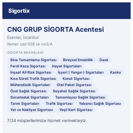
Sigortix
CNG GRUP SİGORTA Acentesi
Esenler, İstanbul
Kemer cad 938 sk no2/A
SIGORTA BRANŞLARI
Bina Tamamlama Sigortası
Bireysel Emeklilik
Dask
Ferdi Kaza Sigortası
Hayat Sigortaları
İnşaat All Risk Sigortası
İşyeri ( Yangın ) Sigortaları
Kasko
Kısa Süreli Trafik Sigortası
Konut Sigortası
Mühendislik Sigortaları
Otel Paket Sigortası
Özel Sağlık Sigortası
Seyahat Sağlık Sigortası
Sorumluluk Sigortaları
Tamamlayıcı Sağlık Sigortası
Tarım Sigortaları
Trafik Sigortası
Yabancı Sağlık Sigortası
Yat ve Nakliyat Sigortası
Yeşil Kart Sigortası
7/24 müşterilerimize hizmet vermekteyiz.