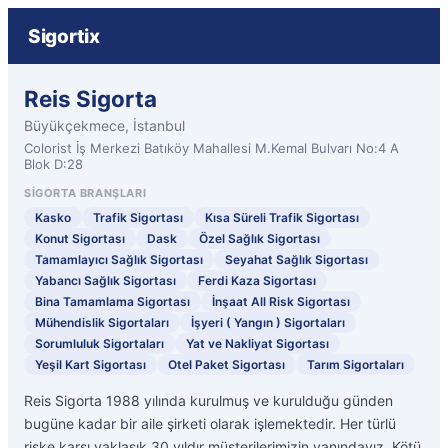
Sigortix
Reis Sigorta
Büyükçekmece, İstanbul
Colorist İş Merkezi Batıköy Mahallesi M.Kemal Bulvarı No:4 A
Blok D:28
SIGORTA BRANŞLARI
Kasko
Trafik Sigortası
Kısa Süreli Trafik Sigortası
Konut Sigortası
Dask
Özel Sağlık Sigortası
Tamamlayıcı Sağlık Sigortası
Seyahat Sağlık Sigortası
Yabancı Sağlık Sigortası
Ferdi Kaza Sigortası
Bina Tamamlama Sigortası
İnşaat All Risk Sigortası
Mühendislik Sigortaları
İşyeri ( Yangın ) Sigortaları
Sorumluluk Sigortaları
Yat ve Nakliyat Sigortası
Yeşil Kart Sigortası
Otel Paket Sigortası
Tarım Sigortaları
Reis Sigorta 1988 yılında kurulmuş ve kurulduğu günden
bugüne kadar bir aile şirketi olarak işlemektedir. Her türlü
riske karşı yaklaşık 30 yıldır müşterilerimizin yanındayız. Kötü