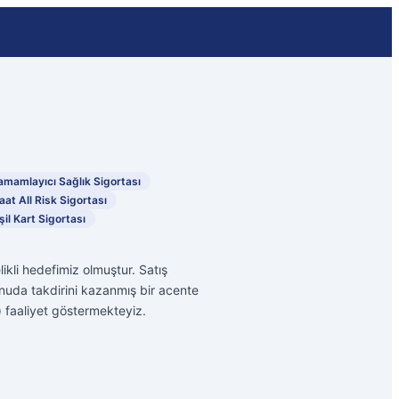
amamlayıcı Sağlık Sigortası
aat All Risk Sigortası
şil Kart Sigortası
ikli hedefimiz olmuştur. Satış
konuda takdirini kazanmış bir acente
) faaliyet göstermekteyiz.