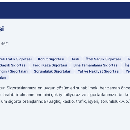
si
 46/1
eli Trafik Sigortası
Konut Sigortası
Dask
Özel Sağlık Sigortası
T
Sağlık Sigortası
Ferdi Kaza Sigortası
Bina Tamamlama Sigortası
İnş
ngın ) Sigortaları
Sorumluluk Sigortaları
Yat ve Nakliyat Sigortası
Ye
ları
tur. Sigortalılarımıza en uygun çözümleri sunabilmek, her zaman öncel
ulaşılabilir olmanın önemini çok iyi biliyoruz ve sigortalılarımızın bu 
üm sigorta branşlarında (Sağlık, kasko, trafik, işyeri, sorumluluk,v.b.