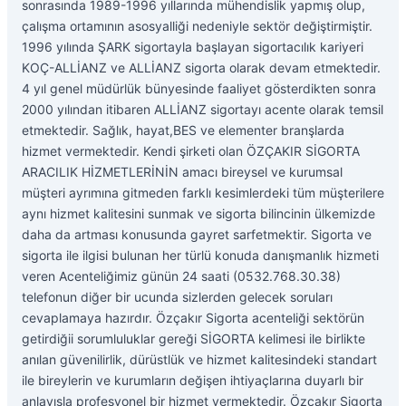
sonrasında 1989-1996 yıllarında mühendislik yapmış olup,
çalışma ortamının asosyalliği nedeniyle sektör değiştirmiştir.
1996 yılında ŞARK sigortayla başlayan sigortacılık kariyeri
KOÇ-ALLİANZ ve ALLİANZ sigorta olarak devam etmektedir.
4 yıl genel müdürlük bünyesinde faaliyet gösterdikten sonra
2000 yılından itibaren ALLİANZ sigortayı acente olarak temsil
etmektedir. Sağlık, hayat,BES ve elementer branşlarda
hizmet vermektedir. Kendi şirketi olan ÖZÇAKIR SİGORTA
ARACILIK HİZMETLERİNİN amacı bireysel ve kurumsal
müşteri ayrımına gitmeden farklı kesimlerdeki tüm müşterilere
aynı hizmet kalitesini sunmak ve sigorta bilincinin ülkemizde
daha da artması konusunda gayret sarfetmektir. Sigorta ve
sigorta ile ilgisi bulunan her türlü konuda danışmanlık hizmeti
veren Acenteliğimiz günün 24 saati (0532.768.30.38)
telefonun diğer bir ucunda sizlerden gelecek soruları
cevaplamaya hazırdır. Özçakır Sigorta acenteliği sektörün
getirdiğii sorumluluklar gereği SİGORTA kelimesi ile birlikte
anılan güvenilirlik, dürüstlük ve hizmet kalitesindeki standart
ile bireylerin ve kurumların değişen ihtiyaçlarına duyarlı bir
anlayışla profesyonel bir hizmet vermektedir. Özçakır Sigorta