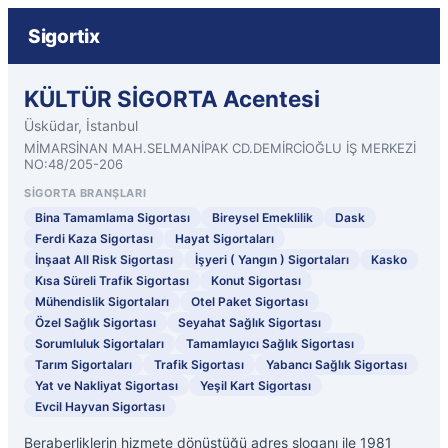
Sigortix
KÜLTÜR SİGORTA Acentesi
Üsküdar, İstanbul
MİMARSİNAN MAH.SELMANİPAK CD.DEMİRCİOĞLU İŞ MERKEZİ
NO:48/205-206
SIGORTA BRANŞLARI
Bina Tamamlama Sigortası
Bireysel Emeklilik
Dask
Ferdi Kaza Sigortası
Hayat Sigortaları
İnşaat All Risk Sigortası
İşyeri ( Yangın ) Sigortaları
Kasko
Kısa Süreli Trafik Sigortası
Konut Sigortası
Mühendislik Sigortaları
Otel Paket Sigortası
Özel Sağlık Sigortası
Seyahat Sağlık Sigortası
Sorumluluk Sigortaları
Tamamlayıcı Sağlık Sigortası
Tarım Sigortaları
Trafik Sigortası
Yabancı Sağlık Sigortası
Yat ve Nakliyat Sigortası
Yeşil Kart Sigortası
Evcil Hayvan Sigortası
Beraberliklerin hizmete dönüştüğü adres sloganı ile 1981