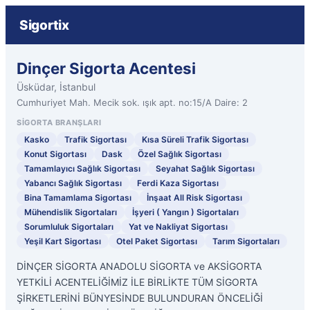
Sigortix
Dinçer Sigorta Acentesi
Üsküdar, İstanbul
Cumhuriyet Mah. Mecik sok. ışık apt. no:15/A Daire: 2
SIGORTA BRANŞLARI
Kasko
Trafik Sigortası
Kısa Süreli Trafik Sigortası
Konut Sigortası
Dask
Özel Sağlık Sigortası
Tamamlayıcı Sağlık Sigortası
Seyahat Sağlık Sigortası
Yabancı Sağlık Sigortası
Ferdi Kaza Sigortası
Bina Tamamlama Sigortası
İnşaat All Risk Sigortası
Mühendislik Sigortaları
İşyeri ( Yangın ) Sigortaları
Sorumluluk Sigortaları
Yat ve Nakliyat Sigortası
Yeşil Kart Sigortası
Otel Paket Sigortası
Tarım Sigortaları
DİNÇER SİGORTA ANADOLU SİGORTA ve AKSİGORTA
YETKİLİ ACENTELİĞİMİZ İLE BİRLİKTE TÜM SİGORTA
ŞİRKETLERİNİ BÜNYESİNDE BULUNDURAN ÖNCELİĞİ