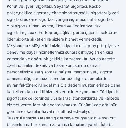
Konut ve İşyeri Sigortası, Seyahat Sigortası, Kasko
poliçe,nakliye sigortası,tekne sigortası,sağlık sigortası,iş yeri
sigortası,eczane sigortası,yangın sigortası,Trafik sigortası
gibi sigorta türleri. Ayrıca, Ticari ve Endüstriyel risk
sigortaları, uçak, helikopter,sağlık sigortası, gemi , sektörün
lider sigorta şirketleri ile sizlere hizmet vermektedir.
Misyonumuz Müşterilerimizin ihtiyaçlarını saptayıp bilgiye ve
deneyime dayalı hizmetlerimizi sunarak ihtiyaçları en kısa
zamanda ve doğru bir şekilde karşılamaktır. Ayrıca acente
özel indirimleri, teknik ve hasar konusunda uzman
personelimizle satış sonrası müşteri memnuniyeti, sigorta
danışmanlığı, ücretsiz hizmetler bizi diğer acentelerden
ayıran faktörlerdir.Hedefimiz Siz değerli müşterilerimize daha
kaliteli ve daha etkili hizmet vermek. Vizyonumuz Türkiye'de
sigortacılık sektöründe uluslararası standartlarda ve kalitede
hizmet veren lider bir acente olmaktır. Günümüzde görünür
görünmez kazalar hayatımız alt üst edebiliyor.
Tasarruflarınızla zararları gidermeye çalışsanız bile mevcut
birikimleriniz her zaman zararınızı karşılamayabilir. İşte bu