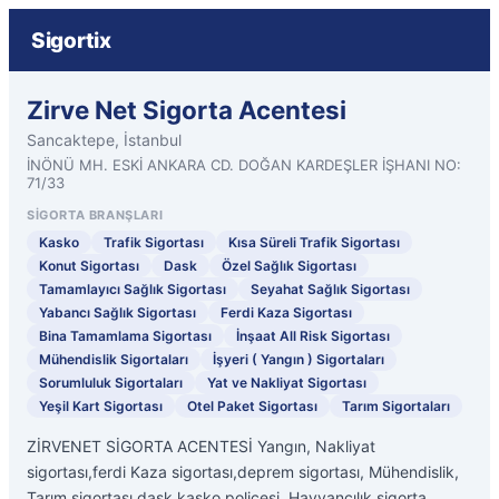
Sigortix
Zirve Net Sigorta Acentesi
Sancaktepe, İstanbul
İNÖNÜ MH. ESKİ ANKARA CD. DOĞAN KARDEŞLER İŞHANI NO:
71/33
SIGORTA BRANŞLARI
Kasko
Trafik Sigortası
Kısa Süreli Trafik Sigortası
Konut Sigortası
Dask
Özel Sağlık Sigortası
Tamamlayıcı Sağlık Sigortası
Seyahat Sağlık Sigortası
Yabancı Sağlık Sigortası
Ferdi Kaza Sigortası
Bina Tamamlama Sigortası
İnşaat All Risk Sigortası
Mühendislik Sigortaları
İşyeri ( Yangın ) Sigortaları
Sorumluluk Sigortaları
Yat ve Nakliyat Sigortası
Yeşil Kart Sigortası
Otel Paket Sigortası
Tarım Sigortaları
ZİRVENET SİGORTA ACENTESİ Yangın, Nakliyat
sigortası,ferdi Kaza sigortası,deprem sigortası, Mühendislik,
Tarım sigortası,dask,kasko poliçesi, Hayvancılık sigorta,