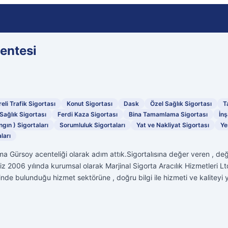
centesi
eli Trafik Sigortası
Konut Sigortası
Dask
Özel Sağlık Sigortası
T
Sağlık Sigortası
Ferdi Kaza Sigortası
Bina Tamamlama Sigortası
İnş
ngın ) Sigortaları
Sorumluluk Sigortaları
Yat ve Nakliyat Sigortası
Ye
ları
a Gürsoy acenteliği olarak adım attık.Sigortalısına değer veren , değ
iz 2006 yılında kurumsal olarak Marjinal Sigorta Aracılık Hizmetleri Lt
inde bulunduğu hizmet sektörüne , doğru bilgi ile hizmeti ve kaliteyi