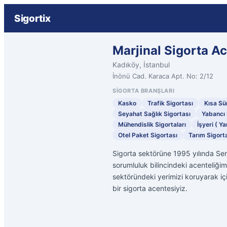
Sigortix
Marjinal Sigorta A
Kadıköy, İstanbul
İnönü Cad. Karaca Apt. No: 2/12
SIGORTA BRANŞLARI
Kasko
Trafik Sigortası
Kısa Sür
Seyahat Sağlık Sigortası
Yabancı 
Mühendislik Sigortaları
İşyeri ( Ya
Otel Paket Sigortası
Tarım Sigorta
Sigorta sektörüne 1995 yılında Sem
sorumluluk bilincindeki acenteliğim
sektöründeki yerimizi koruyarak iç
bir sigorta acentesiyiz.