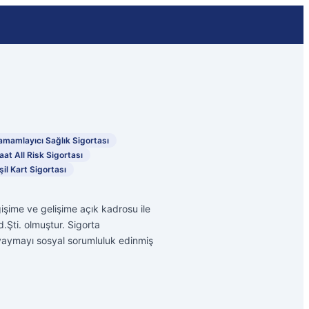
amamlayıcı Sağlık Sigortası
aat All Risk Sigortası
şil Kart Sigortası
işime ve gelişime açık kadrosu ile
d.Şti. olmuştur. Sigorta
 yaymayı sosyal sorumluluk edinmiş