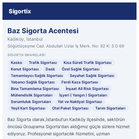
Sigortix
Baz Sigorta Acentesi
Kadıköy, İstanbul
Söğütlüçeşme Cad. Abdullah Uzlar İş Merk. No: 92 K: 3 D 69
SIGORTA BRANŞLARI
Kasko
Trafik Sigortası
Kısa Süreli Trafik Sigortası
Konut Sigortası
Dask
Özel Sağlık Sigortası
Tamamlayıcı Sağlık Sigortası
Seyahat Sağlık Sigortası
Yabancı Sağlık Sigortası
Ferdi Kaza Sigortası
Bina Tamamlama Sigortası
İnşaat All Risk Sigortası
Mühendislik Sigortaları
İşyeri ( Yangın ) Sigortaları
Sorumluluk Sigortaları
Yat ve Nakliyat Sigortası
Yeşil Kart Sigortası
Otel Paket Sigortası
Tarım Sigortaları
Baz Sigorta olarak,İstanbul'un Kadıköy ilçesinde, sektörün
öncüsü Groupama Sigorta'dan aldığımız güçle sizlere hizmet
ediyoruz. Profesyonel sigortacılık hizmetini, uzman