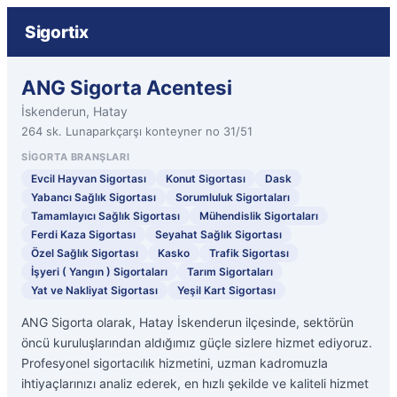
Sigortix
ANG Sigorta Acentesi
İskenderun, Hatay
264 sk. Lunaparkçarşı konteyner no 31/51
SIGORTA BRANŞLARI
Evcil Hayvan Sigortası
Konut Sigortası
Dask
Yabancı Sağlık Sigortası
Sorumluluk Sigortaları
Tamamlayıcı Sağlık Sigortası
Mühendislik Sigortaları
Ferdi Kaza Sigortası
Seyahat Sağlık Sigortası
Özel Sağlık Sigortası
Kasko
Trafik Sigortası
İşyeri ( Yangın ) Sigortaları
Tarım Sigortaları
Yat ve Nakliyat Sigortası
Yeşil Kart Sigortası
ANG Sigorta olarak, Hatay İskenderun ilçesinde, sektörün
öncü kuruluşlarından aldığımız güçle sizlere hizmet ediyoruz.
Profesyonel sigortacılık hizmetini, uzman kadromuzla
ihtiyaçlarınızı analiz ederek, en hızlı şekilde ve kaliteli hizmet